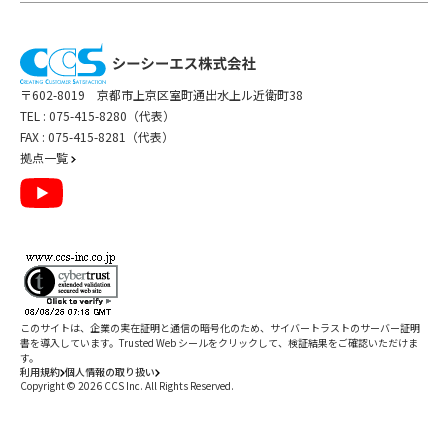
〒602-8019 京都市上京区室町通出水上ル近衛町38
TEL :
075-415-8280（代表）
FAX : 075-415-8281（代表）
拠点一覧
このサイトは、企業の実在証明と通信の暗号化のため、サイバートラストの
サーバー証明
書
を導入しています。Trusted Web シールをクリックして、検証結果をご確認いただけま
す。
利用規約
個人情報の取り扱い
Copyright ©
2026
CCS Inc. All Rights Reserved.
閉じる
/
件
すべて削除