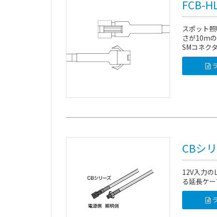
FCB-
スポット照
さが10m
SMコネク
ラ
CBシ
12V入力
る延長ケー
ラ