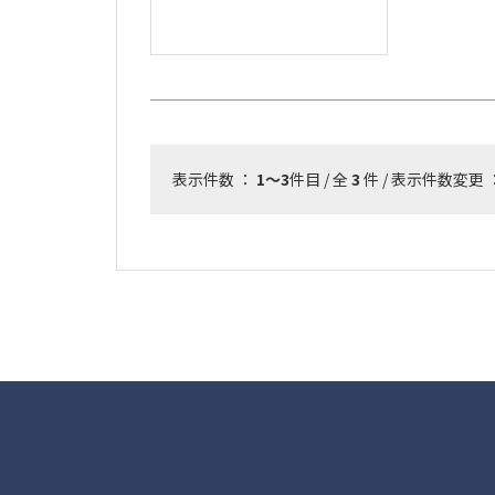
表示件数 ：
1～3
件目 / 全
3
件 / 表示件数変更 
各種お問合せ