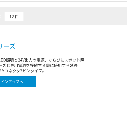
：
シリーズ
のLED照明と24V出力の電源、ならびにスポット照
リーズと専用電源を接続する際に使用する延長
SMコネクタ3ピンタイプ。
インアップへ