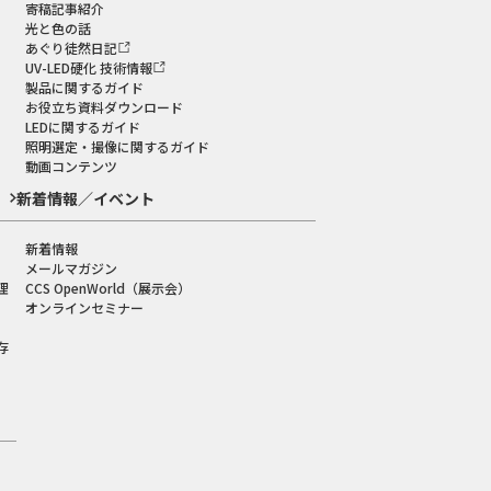
寄稿記事紹介
光と色の話
あぐり徒然日記
UV-LED硬化 技術情報
製品に関するガイド
お役立ち資料ダウンロード
LEDに関するガイド
照明選定・撮像に関するガイド
動画コンテンツ
新着情報／イベント
新着情報
メールマガジン
理
CCS OpenWorld（展示会）
オンラインセミナー
存