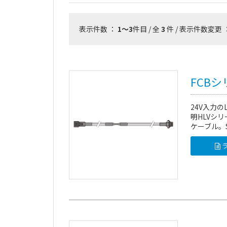
表示件数 ：
1～3
件目 / 全
3
件 / 表示件数変更 
FCB
24V入力
明HLVシ
ケーブル。
ラ