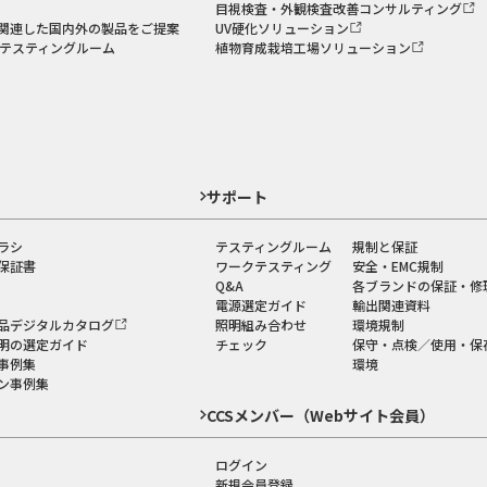
目視検査・外観検査改善コンサルティング
関連した国内外の製品をご提案
UV硬化ソリューション
のテスティングルーム
植物育成栽培工場ソリューション
ド
サポート
ラシ
テスティングルーム
規制と保証
保証書
ワークテスティング
安全・EMC規制
Q&A
各ブランドの保証・修
電源選定ガイド
輸出関連資料
品デジタルカタログ
照明組み合わせ
環境規制
明の選定ガイド
チェック
保守・点検／使用・保
事例集
環境
ン事例集
CCSメンバー（Webサイト会員）
ログイン
新規会員登録