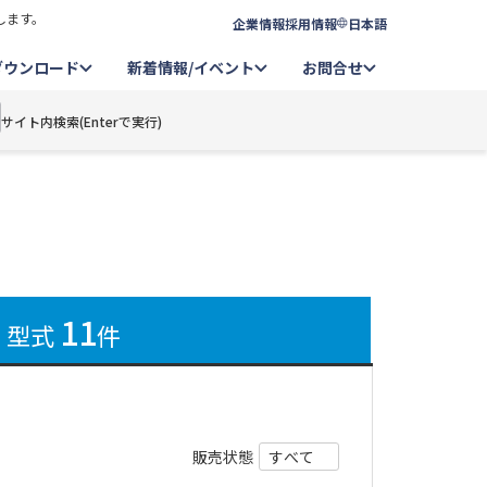
します。
企業情報
採用情報
日本語
ダウンロード
新着情報/イベント
お問合せ
サイト内検索(Enterで実行)
11
型式
件
販売状態