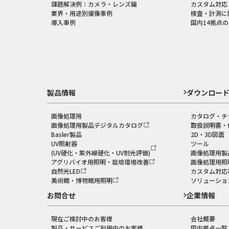
課題解決例：カメラ・レンズ編
カスタム対応
業界・用途別撮像事例
検査・計測に
導入事例
国内14拠点
製品情報
ダウンロー
画像処理用
カタログ・チ
画像処理用製品デジタルカタログ
取扱説明書・
Basler製品
2D・3D図面
UV照射器
ツール
(UV硬化・紫外線硬化・UV耐光評価)
画像処理用製
アグリバイオ用照明・栽培環境改善
画像処理用照
自然光LED
カスタム対応
美術館・博物館用照明
ソリューショ
お問合せ
企業情報
現在ご検討中のお客様
会社概要
製品・サービスご利用中のお客様
国内拠点一覧