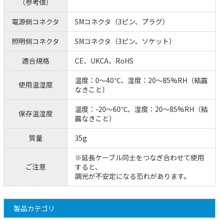
（参考値）
電源側コネクタ
SMコネクタ（3ピン、プラグ）
照明側コネクタ
SMコネクタ（3ピン、ソケット）
適合規格
CE、UKCA、RoHS
温度：0～40℃、湿度：20～85%RH（結露
使用温湿度
なきこと）
温度：-20～60℃、湿度：20～85%RH（結
保存温湿度
露なきこと）
質量
35g
※延長ケーブル同士をつなぎ合わせて使用
ご注意
すると、
調光が不安定になる恐れがあります。
製品カテゴリ