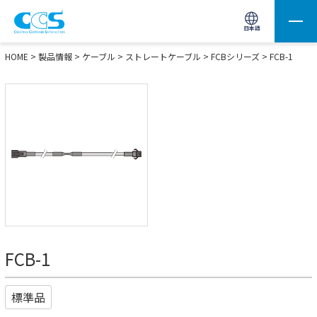
画像処理用の製品検索
サイト内検索(Enterで実行)
日本語
HOME
>
製品情報
>
ケーブル
>
ストレートケーブル
>
FCBシリーズ
> FCB-1
FCB-1
標準品