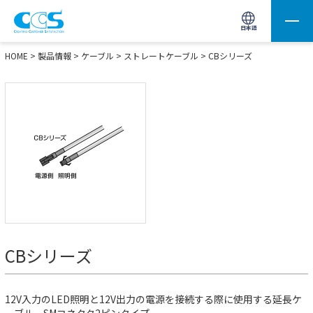
画像処理用の製品検索
サイト内検索(Enterで実行)
日本語
HOME
>
製品情報
>
ケーブル
>
ストレートケーブル
>
CBシリーズ
CBシリーズ
12V入力のLED照明と12V出力の電源を接続する際に使用する延長ケ
ーブル。SMコネクタ2ピンタイプ。