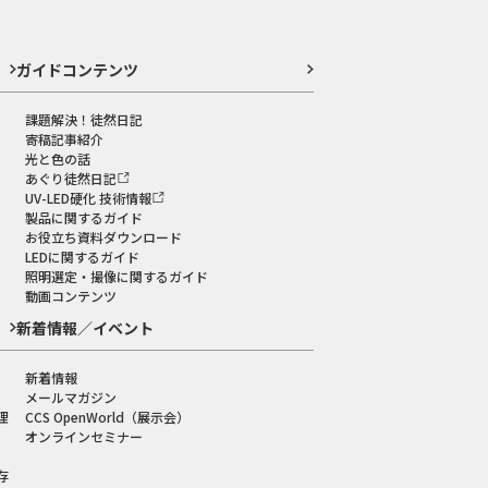
ガイドコンテンツ
課題解決！徒然日記
寄稿記事紹介
光と色の話
あぐり徒然日記
UV-LED硬化 技術情報
製品に関するガイド
お役立ち資料ダウンロード
LEDに関するガイド
照明選定・撮像に関するガイド
動画コンテンツ
新着情報／イベント
新着情報
メールマガジン
理
CCS OpenWorld（展示会）
オンラインセミナー
存