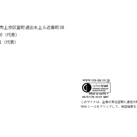
京都市上京区室町通出水上ル近衛町38
280（代表）
8281（代表）
このサイトは、企業の実在証明と通信の
Web シールをクリックして、検証結果