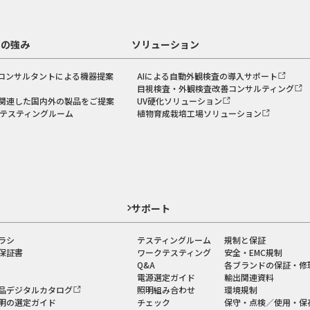
スの強み
ソリューション
コンサルタントによる機器提案
AIによる自動外観検査の導入サポート
目視検査・外観検査改善コンサルティング
関連した国内外の製品をご提案
UV硬化ソリューション
のテスティングルーム
植物育成栽培工場ソリューション
ド
サポート
ラシ
テスティングルーム
規制と保証
保証書
ワークテスティング
安全・EMC規制
Q&A
各ブランドの保証・修
電源選定ガイド
輸出関連資料
品デジタルカタログ
照明組み合わせ
環境規制
明の選定ガイド
チェック
保守・点検／使用・保