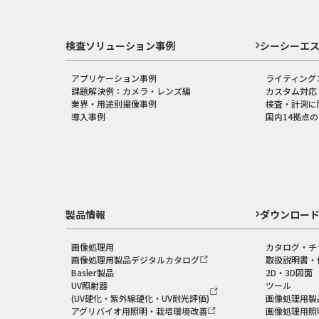
検査ソリューション事例
シーシーエ
アプリケーション事例
ライティング
課題解決例：カメラ・レンズ編
カスタム対応
業界・用途別撮像事例
検査・計測に
導入事例
国内14拠点
製品情報
ダウンロー
画像処理用
カタログ・チ
画像処理用製品デジタルカタログ
取扱説明書・
Basler製品
2D・3D図面
UV照射器
ツール
(UV硬化・紫外線硬化・UV耐光評価)
画像処理用製
アグリバイオ用照明・栽培環境改善
画像処理用照