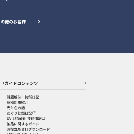
その他のお客様
ガイドコンテンツ
課題解決！徒然日記
寄稿記事紹介
光と色の話
あぐり徒然日記
UV-LED硬化 技術情報
製品に関するガイド
お役立ち資料ダウンロード