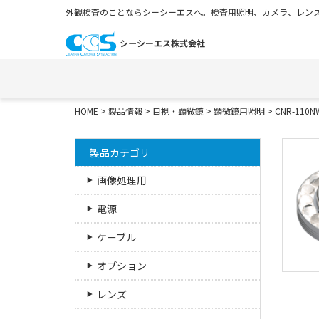
外観検査のことならシーシーエスへ。検査用照明、カメラ、レンズ
HOME
>
製品情報
>
目視・顕微鏡
>
顕微鏡用照明
>
CNR-110
製品カテゴリ
画像処理用
電源
ケーブル
オプション
レンズ