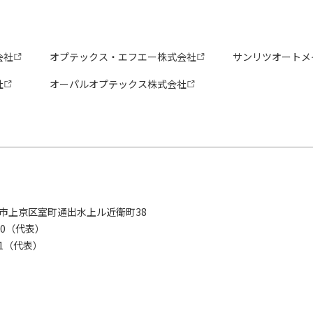
会社
オプテックス・エフエー株式会社
サンリツオートメ
社
オーパルオプテックス株式会社
京都市上京区室町通出水上ル近衛町38
280（代表）
8281（代表）