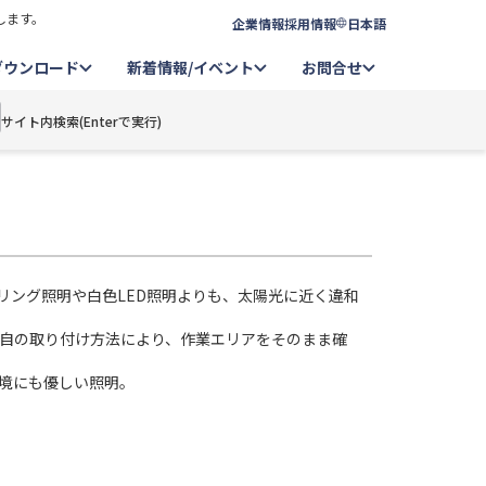
します。
企業情報
採用情報
日本語
ダウンロード
新着情報/イベント
お問合せ
サイト内検索(Enterで実行)
リング照明や白色LED照明よりも、太陽光に近く違和
成。独自の取り付け方法により、作業エリアをそのまま確
境にも優しい照明。