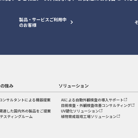
製品・サービスご利用中
のお客様
スの強み
ソリューション
コンサルタントによる機器提案
AIによる自動外観検査の導入サポート
目視検査・外観検査改善コンサルティング
関連した国内外の製品をご提案
UV硬化ソリューション
のテスティングルーム
植物育成栽培工場ソリューション