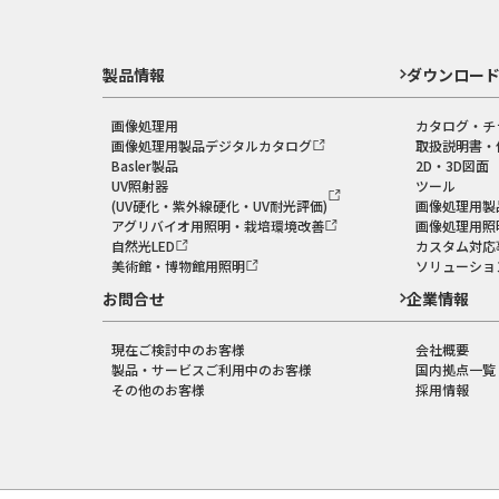
製品情報
ダウンロー
画像処理用
カタログ・チ
画像処理用製品デジタルカタログ
取扱説明書・
Basler製品
2D・3D図面
UV照射器
ツール
(UV硬化・紫外線硬化・UV耐光評価)
画像処理用製
アグリバイオ用照明・栽培環境改善
画像処理用照
自然光LED
カスタム対応
美術館・博物館用照明
ソリューショ
お問合せ
企業情報
現在ご検討中のお客様
会社概要
製品・サービスご利用中のお客様
国内拠点一覧
その他のお客様
採用情報