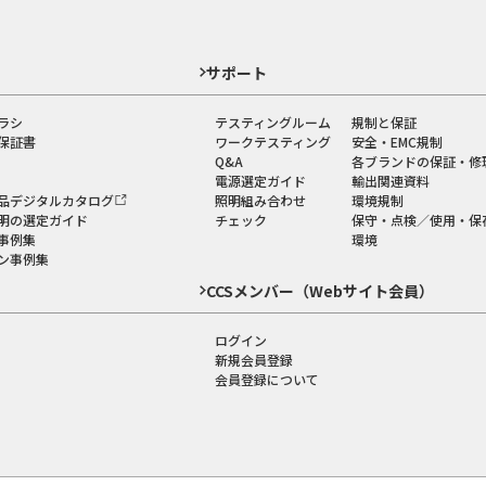
ド
サポート
ラシ
テスティングルーム
規制と保証
保証書
ワークテスティング
安全・EMC規制
Q&A
各ブランドの保証・修
電源選定ガイド
輸出関連資料
品デジタルカタログ
照明組み合わせ
環境規制
明の選定ガイド
チェック
保守・点検／使用・保
事例集
環境
ン事例集
CCSメンバー（Webサイト会員）
ログイン
新規会員登録
会員登録について