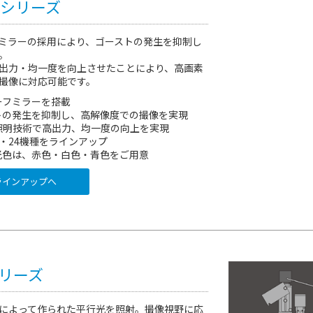
-Gシリーズ
ミラーの採用により、ゴーストの発生を抑制し
。
出力・均一度を向上させたことにより、高画素
撮像に対応可能です。
ーフミラーを搭載
トの発生を抑制し、高解像度での撮像を実現
照明技術で高出力、均一度の向上を実現
・24機種をラインアップ
発光色は、赤色・白色・青色をご用意
インアップへ
シリーズ
によって作られた平行光を照射。撮像視野に応