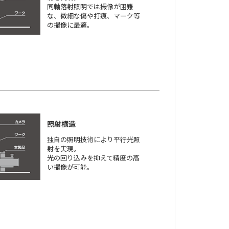
同軸落射照明では撮像が困難
な、微細な傷や打痕、マーク等
の撮像に最適。
照射構造
独自の照明技術により平行光照
射を実現。
光の回り込みを抑えて精度の高
い撮像が可能。