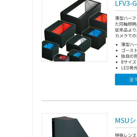
LFV3
薄型ハーフ
た同軸照明
従来品より
カメラでの
薄型ハ
ゴース
独自の
8サイズ
LED
ラ
MSU
特殊レンズ