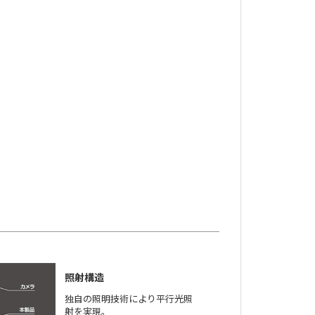
照射構造
独自の照明技術により平行光照
射を実現。