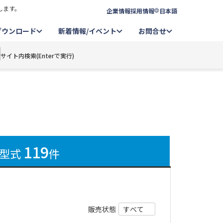
します。
企業情報
採用情報
日本語
ダウンロード
新着情報/イベント
お問合せ
サイト内検索(Enterで実行)
119
型式
件
販売状態