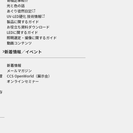
寄稿記事紹介
光と色の話
あぐり徒然日記
UV-LED硬化 技術情報
製品に関するガイド
お役立ち資料ダウンロード
LEDに関するガイド
照明選定・撮像に関するガイド
動画コンテンツ
新着情報／イベント
新着情報
メールマガジン
理
CCS OpenWorld（展示会）
オンラインセミナー
存