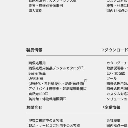
課題解決例：カメラ・レンズ編
カスタム対応
業界・用途別撮像事例
検査・計測に
導入事例
国内14拠点
製品情報
ダウンロー
画像処理用
カタログ・チ
画像処理用製品デジタルカタログ
取扱説明書・
Basler製品
2D・3D図面
UV照射器
ツール
(UV硬化・紫外線硬化・UV耐光評価)
画像処理用製
アグリバイオ用照明・栽培環境改善
画像処理用照
自然光LED
カスタム対応
美術館・博物館用照明
ソリューショ
お問合せ
企業情報
現在ご検討中のお客様
会社概要
製品・サービスご利用中のお客様
国内拠点一覧