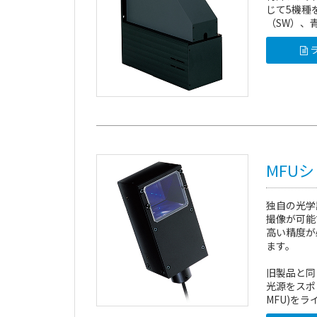
じて5機種
（SW）、
ラ
MFU
独自の光学
撮像が可能
高い精度が
ます。
旧製品と同
光源をスポ
MFU)を