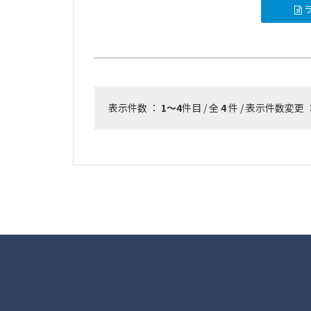
ラ
表示件数 ：
1～4
件目 / 全
4
件 / 表示件数変更 
各種お問合せ