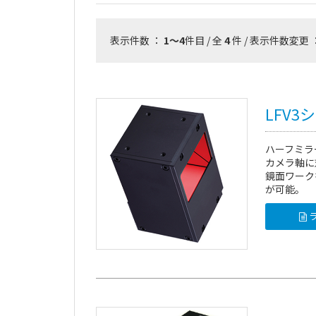
表示件数 ：
1～4
件目 / 全
4
件 / 表示件数変更 
LFV3
ハーフミラ
カメラ軸に
鏡面ワーク
が可能。
ラ