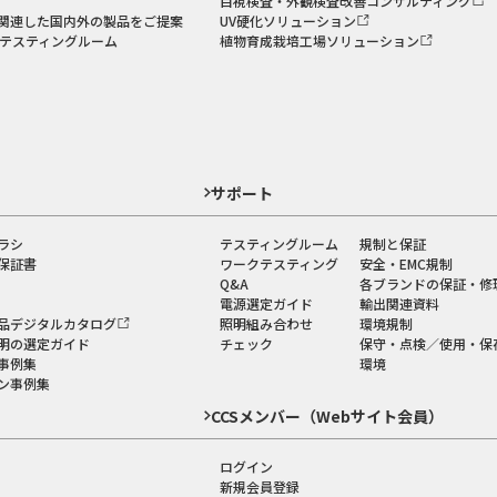
目視検査・外観検査改善コンサルティング
関連した国内外の製品をご提案
UV硬化ソリューション
のテスティングルーム
植物育成栽培工場ソリューション
ド
サポート
ラシ
テスティングルーム
規制と保証
保証書
ワークテスティング
安全・EMC規制
Q&A
各ブランドの保証・修
電源選定ガイド
輸出関連資料
品デジタルカタログ
照明組み合わせ
環境規制
明の選定ガイド
チェック
保守・点検／使用・保
事例集
環境
ン事例集
CCSメンバー（Webサイト会員）
ログイン
新規会員登録