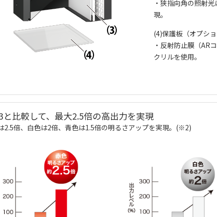
・狭指向角の照射光
現。
(4)保護板（オプシ
・反射防止膜（AR
クリルを使用。
V3と比較して、最大2.5倍の高出力を実現
は2.5倍、白色は2倍、青色は1.5倍の明るさアップを実現。(※2)