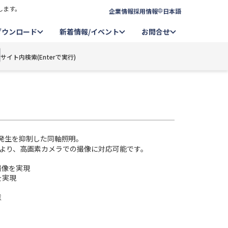
します。
企業情報
採用情報
日本語
ダウンロード
新着情報/イベント
お問合せ
サイト内検索(Enterで実行)
発生を抑制した同軸照明。
より、高画素カメラでの撮像に対応可能です。
撮像を実現
を実現
意