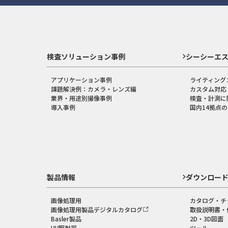
検査ソリューション事例
シーシーエ
アプリケーション事例
ライティング
課題解決例：カメラ・レンズ編
カスタム対応
業界・用途別撮像事例
検査・計測に
導入事例
国内14拠点
製品情報
ダウンロー
画像処理用
カタログ・チ
画像処理用製品デジタルカタログ
取扱説明書・
Basler製品
2D・3D図面
UV照射器
ツール