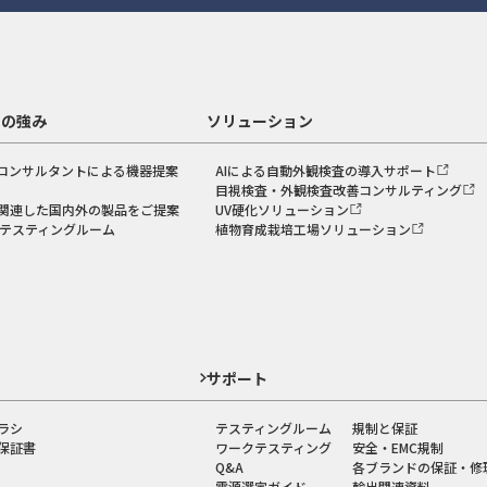
スの強み
ソリューション
コンサルタントによる機器提案
AIによる自動外観検査の導入サポート
目視検査・外観検査改善コンサルティング
関連した国内外の製品をご提案
UV硬化ソリューション
のテスティングルーム
植物育成栽培工場ソリューション
ド
サポート
ラシ
テスティングルーム
規制と保証
保証書
ワークテスティング
安全・EMC規制
Q&A
各ブランドの保証・修
電源選定ガイド
輸出関連資料