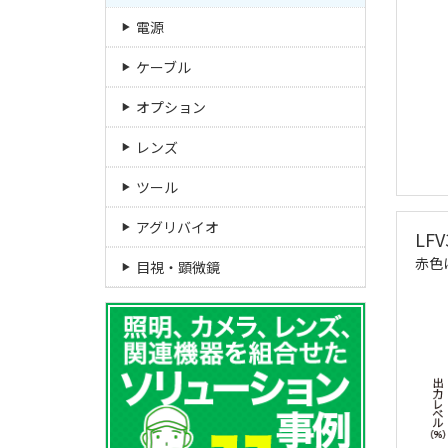
電源
ケーブル
オプション
レンズ
ツール
アグリバイオ
LF
赤色
目視・顕微鏡