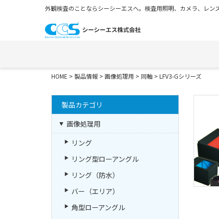
外観検査のことならシーシーエスへ。検査用照明、カメラ、レンズ
HOME
>
製品情報
>
画像処理用
>
同軸
>
LFV3-Gシリーズ
製品カテゴリ
画像処理用
リング
リング型ローアングル
リング（防水）
バー（エリア）
角型ローアングル