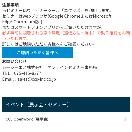
注意事項
当セミナーはウェビナーツール「コクリポ」を利用します。
セミナーはwebブラウザ(Google ChromeまたはMicrosoft
Edge(Chromium版))
またはスマートフォンアプリからご覧いただけますが、
必ず事前に視聴される際の環境（通信方法・端末）で動作確認をお願
いいたします。
詳しくは
ご聴講いただく皆様へ
をご確認ください。
ご聴講いただく皆様へ
お問い合わせ
シーシーエス株式会社 オンラインセミナー事務局
TEL：075-415-8277
Email：sales@ccs-inc.co.jp
イベント（展示会・セミナー）
CCS OpenWorld (展示会)