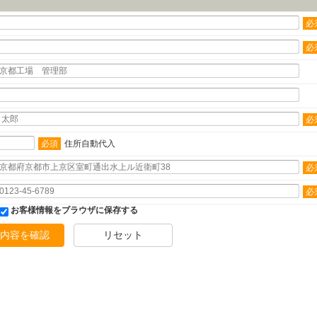
必
必
必
必須
住所自動代入
必
必
お客様情報をブラウザに保存する
内容を確認
リセット