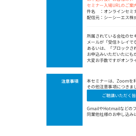
セミナー入場URLのご
件名 ：オンラインセミ
配信元：シーシーエス株式会社
所属されている会社のセ
メールが「受信トレイで
あるいは、「ブロックさ
お申込みいただいたにも
大変お手数ですがオンラ
本セミナーは、Zoomを
注意事項
その他注意事項につきま
ご聴講いただく皆
GmailやHotmail
同業他社様のお申し込み