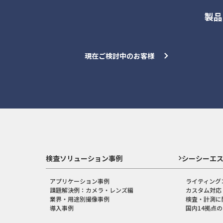
製品
現在ご検討中のお客様
検査ソリューション事例
シーシーエ
アプリケーション事例
ライティング
課題解決例：カメラ・レンズ編
カスタム対応
業界・用途別撮像事例
検査・計測に
導入事例
国内14拠点