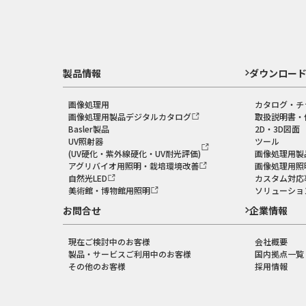
製品情報
ダウンロー
画像処理用
カタログ・チ
画像処理用製品デジタルカタログ
取扱説明書・
Basler製品
2D・3D図面
UV照射器
ツール
(UV硬化・紫外線硬化・UV耐光評価)
画像処理用製
アグリバイオ用照明・栽培環境改善
画像処理用照
自然光LED
カスタム対応
美術館・博物館用照明
ソリューショ
お問合せ
企業情報
現在ご検討中のお客様
会社概要
製品・サービスご利用中のお客様
国内拠点一覧
その他のお客様
採用情報