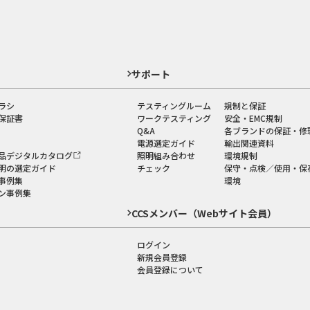
ド
サポート
ラシ
テスティングルーム
規制と保証
保証書
ワークテスティング
安全・EMC規制
Q&A
各ブランドの保証・修
電源選定ガイド
輸出関連資料
品デジタルカタログ
照明組み合わせ
環境規制
明の選定ガイド
チェック
保守・点検／使用・保
事例集
環境
ン事例集
CCSメンバー（Webサイト会員）
ログイン
新規会員登録
会員登録について