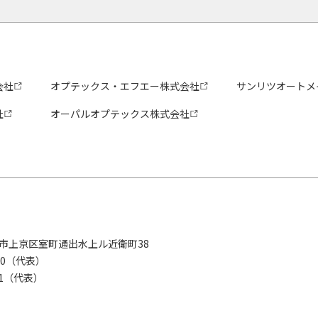
会社
オプテックス・エフエー株式会社
サンリツオートメ
社
オーパルオプテックス株式会社
京都市上京区室町通出水上ル近衛町38
280（代表）
8281（代表）