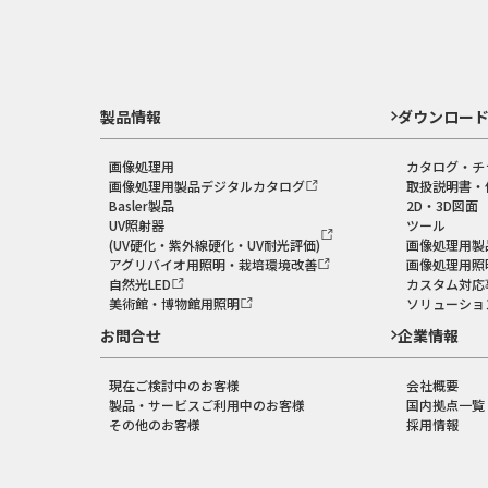
製品情報
ダウンロー
画像処理用
カタログ・チ
画像処理用製品デジタルカタログ
取扱説明書・
Basler製品
2D・3D図面
UV照射器
ツール
(UV硬化・紫外線硬化・UV耐光評価)
画像処理用製
アグリバイオ用照明・栽培環境改善
画像処理用照
自然光LED
カスタム対応
美術館・博物館用照明
ソリューショ
お問合せ
企業情報
現在ご検討中のお客様
会社概要
製品・サービスご利用中のお客様
国内拠点一覧
その他のお客様
採用情報