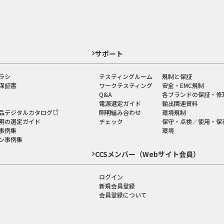
ド
サポート
ラシ
テスティングルーム
規制と保証
保証書
ワークテスティング
安全・EMC規制
Q&A
各ブランドの保証・修
電源選定ガイド
輸出関連資料
品デジタルカタログ
照明組み合わせ
環境規制
明の選定ガイド
チェック
保守・点検／使用・保
事例集
環境
ン事例集
CCSメンバー（Webサイト会員）
ログイン
新規会員登録
会員登録について