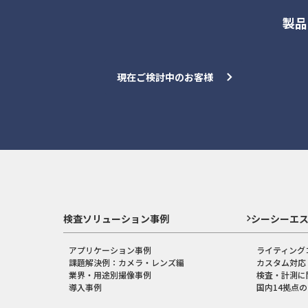
製品
現在ご検討中のお客様
検査ソリューション事例
シーシーエ
アプリケーション事例
ライティング
課題解決例：カメラ・レンズ編
カスタム対応
業界・用途別撮像事例
検査・計測に
導入事例
国内14拠点