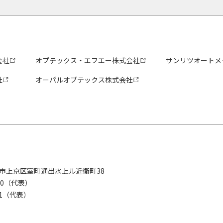
会社
オプテックス・エフエー株式会社
サンリツオートメ
社
オーパルオプテックス株式会社
京都市上京区室町通出水上ル近衛町38
280（代表）
8281（代表）