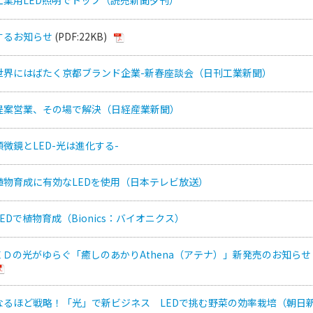
するお知らせ
(PDF:22KB)
世界にはばたく京都ブランド企業-新春座談会（日刊工業新聞）
提案営業、その場で解決（日経産業新聞）
微鏡とLED-光は進化する-
植物育成に有効なLEDを使用（日本テレビ放送）
EDで植物育成（Bionics：バイオニクス）
Ｄの光がゆらぐ「癒しのあかりAthena（アテナ）」新発売のお知らせ
なるほど戦略！「光」で新ビジネス LEDで挑む野菜の効率栽培（朝日