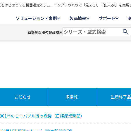
をはじめとする機器選定とチューニングノウハウで「見える!」「出来る!」を実現
ソリューション・事例
製品情報
サポート
画像処理用の製品検索
お知らせ
IR情報
生産終了品
001年のＩＴバブル後の危機（日経産業新聞）
工業用LED照明でトップ（読売新聞夕刊）