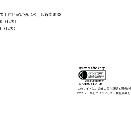
京都市上京区室町通出水上ル近衛町38
280（代表）
8281（代表）
このサイトは、企業の実在証明と通信の
Web シールをクリックして、検証結果