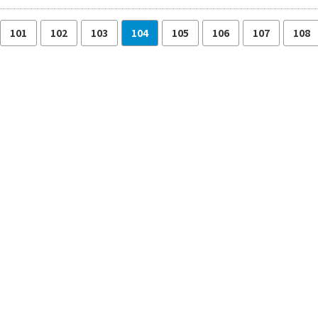
101
102
103
104
105
106
107
108