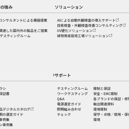
スの強み
ソリューション
コンサルタントによる機器提案
AIによる自動外観検査の導入サポート
目視検査・外観検査改善コンサルティング
関連した国内外の製品をご提案
UV硬化ソリューション
のテスティングルーム
植物育成栽培工場ソリューション
ド
サポート
ラシ
テスティングルーム
規制と保証
保証書
ワークテスティング
安全・EMC規制
Q&A
各ブランドの保証・修
電源選定ガイド
輸出関連資料
品デジタルカタログ
照明組み合わせ
環境規制
明の選定ガイド
チェック
保守・点検／使用・保
事例集
環境
ン事例集