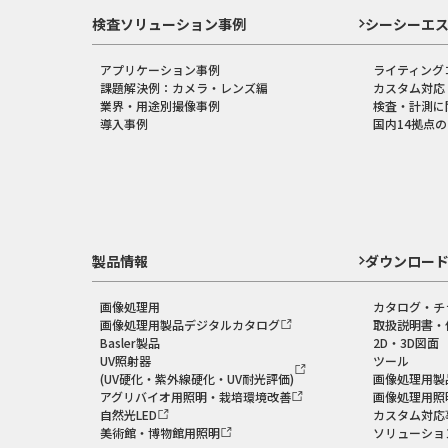
検査ソリューション事例
シーシーエ
アプリケーション事例
ライティング
課題解決例：カメラ・レンズ編
カスタム対応
業界・用途別撮像事例
検査・計測に
導入事例
国内14拠点
製品情報
ダウンロー
画像処理用
カタログ・チ
画像処理用製品デジタルカタログ
取扱説明書・
Basler製品
2D・3D図面
UV照射器
ツール
(UV硬化・紫外線硬化・UV耐光評価)
画像処理用製
アグリバイオ用照明・栽培環境改善
画像処理用照
自然光LED
カスタム対応
美術館・博物館用照明
ソリューショ