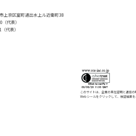
京都市上京区室町通出水上ル近衛町38
280（代表）
8281（代表）
このサイトは、企業の実在証明と通信の
Web シールをクリックして、検証結果