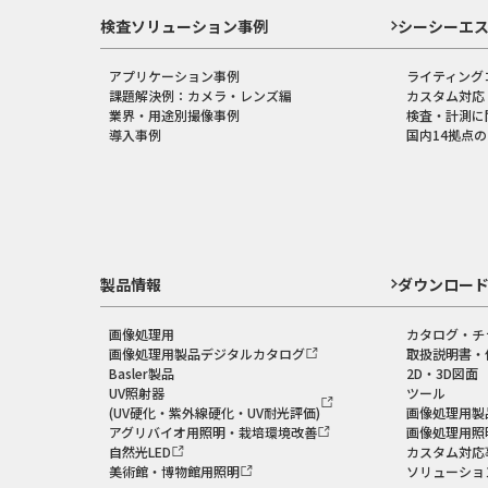
検査ソリューション事例
シーシーエ
アプリケーション事例
ライティング
課題解決例：カメラ・レンズ編
カスタム対応
業界・用途別撮像事例
検査・計測に
導入事例
国内14拠点
製品情報
ダウンロー
画像処理用
カタログ・チ
画像処理用製品デジタルカタログ
取扱説明書・
Basler製品
2D・3D図面
UV照射器
ツール
(UV硬化・紫外線硬化・UV耐光評価)
画像処理用製
アグリバイオ用照明・栽培環境改善
画像処理用照
自然光LED
カスタム対応
美術館・博物館用照明
ソリューショ