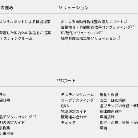
スの強み
ソリューション
コンサルタントによる機器提案
AIによる自動外観検査の導入サポート
目視検査・外観検査改善コンサルティング
関連した国内外の製品をご提案
UV硬化ソリューション
のテスティングルーム
植物育成栽培工場ソリューション
ド
サポート
ラシ
テスティングルーム
規制と保証
保証書
ワークテスティング
安全・EMC規制
Q&A
各ブランドの保証・修
電源選定ガイド
輸出関連資料
品デジタルカタログ
照明組み合わせ
環境規制
明の選定ガイド
チェック
保守・点検／使用・保
事例集
環境
ン事例集