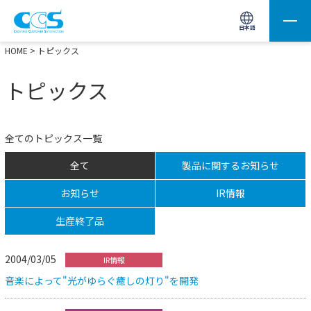
画像処理用の製品検索
サイト内検索(Enterで実行)
日本語
HOME
> トピックス
トピックス
全てのトピックス一覧
全て
製品に関するお知らせ
お知らせ
IR情報
生産終了品
2004/03/05
IR情報
音楽によって"光がゆらぐ癒しの灯り"を開発