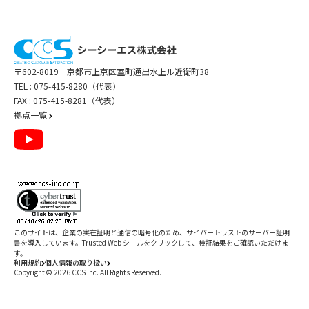
〒602-8019 京都市上京区室町通出水上ル近衛町38
TEL :
075-415-8280（代表）
FAX : 075-415-8281（代表）
拠点一覧
このサイトは、企業の実在証明と通信の暗号化のため、サイバートラストの
サーバー証明
書
を導入しています。Trusted Web シールをクリックして、検証結果をご確認いただけま
す。
利用規約
個人情報の取り扱い
Copyright ©
2026
CCS Inc. All Rights Reserved.
閉じる
/
件
すべて削除