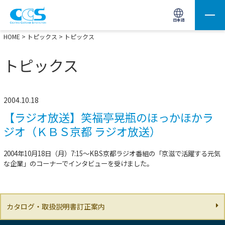
画像処理用の製品検索
サイト内検索(Enterで実行)
日本語
HOME
>
トピックス
> トピックス
トピックス
2004.10.18
【ラジオ放送】笑福亭晃瓶のほっかほかラ
ジオ（ＫＢＳ京都 ラジオ放送）
2004年10月18日（月）7:15～KBS京都ラジオ番組の「京滋で活躍する元気
な企業」のコーナーでインタビューを受けました。
カタログ・取扱説明書訂正案内