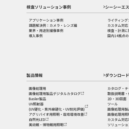
検査ソリューション事例
シーシーエ
アプリケーション事例
ライティング
課題解決例：カメラ・レンズ編
カスタム対応
業界・用途別撮像事例
検査・計測に
導入事例
国内14拠点
製品情報
ダウンロー
画像処理用
カタログ・チ
画像処理用製品デジタルカタログ
取扱説明書・
Basler製品
2D・3D図面
UV照射器
ツール
(UV硬化・紫外線硬化・UV耐光評価)
画像処理用製
アグリバイオ用照明・栽培環境改善
画像処理用照
自然光LED
カスタム対応
美術館・博物館用照明
ソリューショ