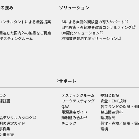
スの強み
ソリューション
コンサルタントによる機器提案
AIによる自動外観検査の導入サポート
目視検査・外観検査改善コンサルティング
関連した国内外の製品をご提案
UV硬化ソリューション
のテスティングルーム
植物育成栽培工場ソリューション
ド
サポート
ラシ
テスティングルーム
規制と保証
保証書
ワークテスティング
安全・EMC規制
Q&A
各ブランドの保証・修
電源選定ガイド
輸出関連資料
品デジタルカタログ
照明組み合わせ
環境規制
明の選定ガイド
チェック
保守・点検／使用・保
事例集
環境
ン事例集