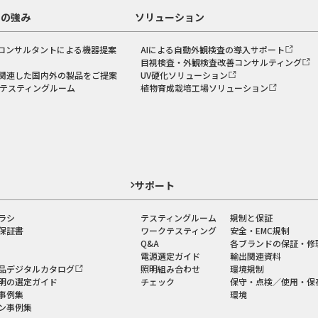
スの強み
ソリューション
コンサルタントによる機器提案
AIによる自動外観検査の導入サポート
目視検査・外観検査改善コンサルティング
関連した国内外の製品をご提案
UV硬化ソリューション
のテスティングルーム
植物育成栽培工場ソリューション
ド
サポート
ラシ
テスティングルーム
規制と保証
保証書
ワークテスティング
安全・EMC規制
Q&A
各ブランドの保証・修
電源選定ガイド
輸出関連資料
品デジタルカタログ
照明組み合わせ
環境規制
明の選定ガイド
チェック
保守・点検／使用・保
事例集
環境
ン事例集