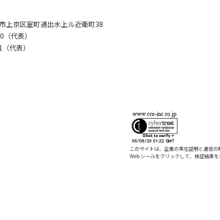
京都市上京区室町通出水上ル近衛町38
280（代表）
8281（代表）
このサイトは、企業の実在証明と通信の
Web シールをクリックして、検証結果