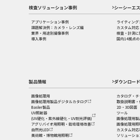
検査ソリューション事例
シーシーエ
アプリケーション事例
ライティング
課題解決例：カメラ・レンズ編
カスタム対応
業界・用途別撮像事例
検査・計測に
導入事例
国内14拠点
製品情報
ダウンロー
画像処理用
カタログ・チ
画像処理用製品デジタルカタログ
取扱説明書・
Basler製品
2D・3D図面
UV照射器
ツール
(UV硬化・紫外線硬化・UV耐光評価)
画像処理用製
アグリバイオ用照明・栽培環境改善
画像処理用照
自然光LED
カスタム対応
美術館・博物館用照明
ソリューショ