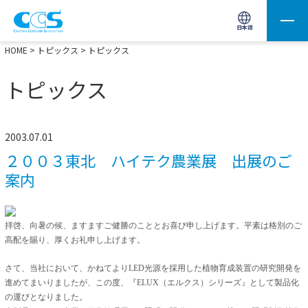
画像処理用の製品検索
サイト内検索(Enterで実行)
日本語
HOME
>
トピックス
> トピックス
トピックス
2003.07.01
２００３東北 ハイテク農業展 出展のご
案内
拝啓、向暑の候、ますますご健勝のこととお喜び申し上げます。平素は格別のご
高配を賜り、厚くお礼申し上げます。
さて、当社において、かねてよりLED光源を採用した植物育成装置の研究開発を
進めてまいりましたが、この度、
『ELUX（エルクス）シリーズ』
として製品化
の運びとなりました。