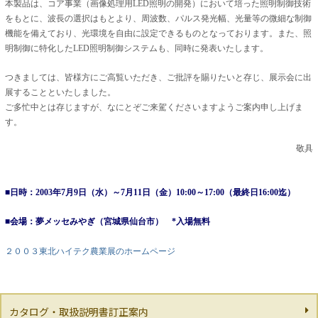
本製品は、コア事業（画像処理用LED照明の開発）において培った照明制御技術
をもとに、波長の選択はもとより、周波数、パルス発光幅、光量等の微細な制御
機能を備えており、光環境を自由に設定できるものとなっております。また、照
明制御に特化したLED照明制御システムも、同時に発表いたします。
つきましては、皆様方にご高覧いただき、ご批評を賜りたいと存じ、展示会に出
展することといたしました。
ご多忙中とは存じますが、なにとぞご来駕くださいますようご案内申し上げま
す。
敬具
■日時：2003年7月9日（水）～7月11日（金）10:00～17:00（最終日16:00迄）
■会場：夢メッセみやぎ（宮城県仙台市） *入場無料
２００３東北ハイテク農業展のホームページ
カタログ・取扱説明書訂正案内