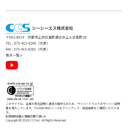
〒602-8019 京都市上京区室町通出水上ル近衛町38
TEL :
075-415-8280（代表）
FAX : 075-415-8281（代表）
拠点一覧
このサイトは、企業の実在証明と通信の暗号化のため、サイバートラストの
サーバー証明
書
を導入しています。Trusted Web シールをクリックして、検証結果をご確認いただけま
す。
利用規約
個人情報の取り扱い
Copyright ©
2026
CCS Inc. All Rights Reserved.
閉じる