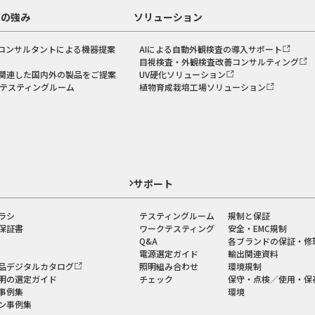
スの強み
ソリューション
コンサルタントによる機器提案
AIによる自動外観検査の導入サポート
目視検査・外観検査改善コンサルティング
関連した国内外の製品をご提案
UV硬化ソリューション
のテスティングルーム
植物育成栽培工場ソリューション
ド
サポート
ラシ
テスティングルーム
規制と保証
保証書
ワークテスティング
安全・EMC規制
Q&A
各ブランドの保証・修
電源選定ガイド
輸出関連資料
品デジタルカタログ
照明組み合わせ
環境規制
明の選定ガイド
チェック
保守・点検／使用・保
事例集
環境
ン事例集