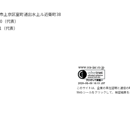
京都市上京区室町通出水上ル近衛町38
280（代表）
8281（代表）
このサイトは、企業の実在証明と通信の
Web シールをクリックして、検証結果