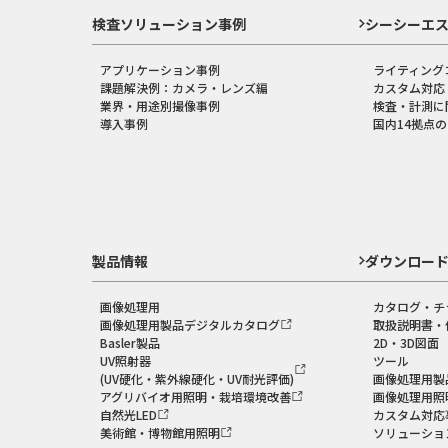
検査ソリューション事例
シーシーエ
アプリケーション事例
ライティング
課題解決例：カメラ・レンズ編
カスタム対応
業界・用途別撮像事例
検査・計測に
導入事例
国内14拠点
製品情報
ダウンロー
画像処理用
カタログ・チ
画像処理用製品デジタルカタログ
取扱説明書・
Basler製品
2D・3D図面
UV照射器
ツール
(UV硬化・紫外線硬化・UV耐光評価)
画像処理用製
アグリバイオ用照明・栽培環境改善
画像処理用照
自然光LED
カスタム対応
美術館・博物館用照明
ソリューショ