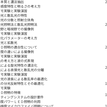
の本質と濃淡抽出
の感度特性と明るさの考え方
デモ実験と実験演習
接光と散乱光の特性
接光の分散と照射立体角
接光照明法と散乱光照明法
視野と暗視野での撮像例
デモ実験と実験演習
適化パラメーターの考え方
行光と拡散光
ＥＤ照明の適合性について
行度の違いによる撮像例
デモ実験と実験演習
光の考え方と波の式表現
光による旋光特性の濃淡化
光による直接光と散乱光の分離
デモ実験と実験演習
射光の波長による散乱率の最適化
属の分光反射特性とその最適化
デモ実験
ＥＤ照明の特徴
イティングシステムの設計要件
輝度パワーＬＥＤ照明の利用
高輝度マイクロファイバ照明について