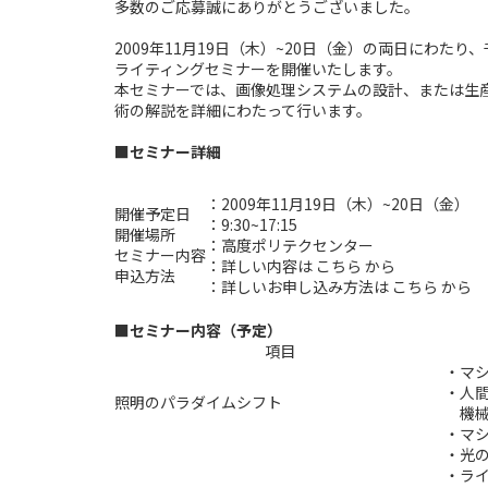
多数のご応募誠にありがとうございました。
2009年11月19日（木）~20日（金）の両日にわたり
ライティングセミナーを開催いたします。
本セミナーでは、画像処理システムの設計、または生産
術の解説を詳細にわたって行います。
■セミナー詳細
：2009年11月19日（木）~20日（金）
開催予定日
：9:30~17:15
開催場所
：高度ポリテクセンター
セミナー内容
：詳しい内容は
こちら
から
申込方法
：詳しいお申し込み方法は
こちら
から
■セミナー内容（予定）
項目
・マ
・人
照明のパラダイムシフト
機械
・マ
・光
・ラ