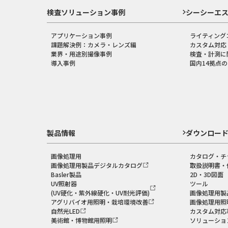
検査ソリューション事例
シーシーエ
アプリケーション事例
ライティング
課題解決例：カメラ・レンズ編
カスタム対応
業界・用途別撮像事例
検査・計測に
導入事例
国内14拠点
製品情報
ダウンロー
画像処理用
カタログ・チ
画像処理用製品デジタルカタログ
取扱説明書・
Basler製品
2D・3D図面
UV照射器
ツール
(UV硬化・紫外線硬化・UV耐光評価)
画像処理用製
アグリバイオ用照明・栽培環境改善
画像処理用照
自然光LED
カスタム対応
美術館・博物館用照明
ソリューショ