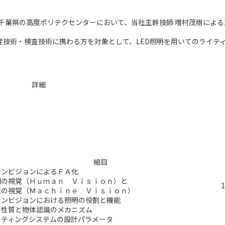
、千葉県の
高度ポリテクセンター
において、当社主幹技師 増村茂樹による
技術・検査技術に携わる方を対象として、LED照明を用いてのライテ
詳細
細目
シンビジョンによるＦＡ化
間の視覚（Ｈｕｍａｎ Ｖｉｓｉｏｎ）と
の視覚（Ｍａｃｈｉｎｅ Ｖｉｓｉｏｎ）
シンビジョンにおける照明の役割と機能
の性質と物体認識のメカニズム
イティングシステムの設計パラメータ