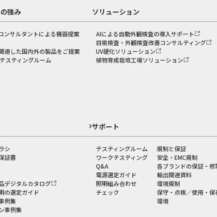
スの強み
ソリューション
コンサルタントによる機器提案
AIによる自動外観検査の導入サポート
目視検査・外観検査改善コンサルティング
関連した国内外の製品をご提案
UV硬化ソリューション
のテスティングルーム
植物育成栽培工場ソリューション
ド
サポート
ラシ
テスティングルーム
規制と保証
保証書
ワークテスティング
安全・EMC規制
Q&A
各ブランドの保証・修
電源選定ガイド
輸出関連資料
品デジタルカタログ
照明組み合わせ
環境規制
明の選定ガイド
チェック
保守・点検／使用・保
事例集
環境
ン事例集