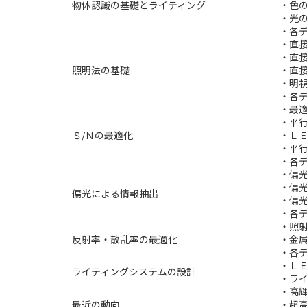
物体認識の基礎とライティング
・色
・光
・各
・直
・直
照明法の基礎
・直
・明
・各
・最
・平
Ｓ/Ｎの最適化
・Ｌ
・平
・各
・偏
・偏
偏光による情報抽出
・偏
・各
・照
反射率・散乱率の最適化
・金
・各
・Ｌ
ライティングシステムの設計
・ラ
・高
最近の動向
・超