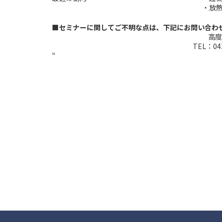
・放
■セミナーに関してご不明な点は、下記にお問い合わ
高度
TEL：043
"