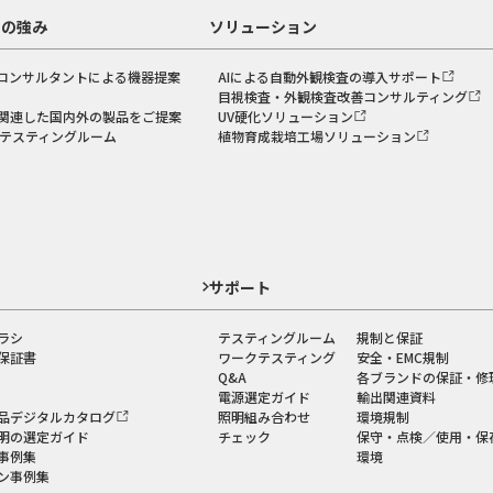
スの強み
ソリューション
コンサルタントによる機器提案
AIによる自動外観検査の導入サポート
目視検査・外観検査改善コンサルティング
関連した国内外の製品をご提案
UV硬化ソリューション
のテスティングルーム
植物育成栽培工場ソリューション
ド
サポート
ラシ
テスティングルーム
規制と保証
保証書
ワークテスティング
安全・EMC規制
Q&A
各ブランドの保証・修
電源選定ガイド
輸出関連資料
品デジタルカタログ
照明組み合わせ
環境規制
明の選定ガイド
チェック
保守・点検／使用・保
事例集
環境
ン事例集