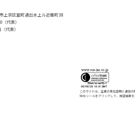
京都市上京区室町通出水上ル近衛町38
280（代表）
8281（代表）
このサイトは、企業の実在証明と通信の
Web シールをクリックして、検証結果