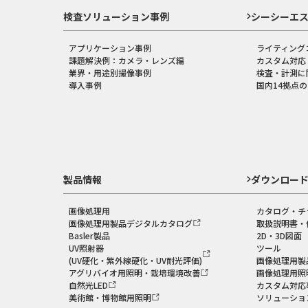
検査ソリューション事例
シーシーエ
アプリケーション事例
ライティング
課題解決例：カメラ・レンズ編
カスタム対応
業界・用途別撮像事例
検査・計測に
導入事例
国内14拠点
製品情報
ダウンロー
画像処理用
カタログ・チ
画像処理用製品デジタルカタログ
取扱説明書・
Basler製品
2D・3D図面
UV照射器
ツール
(UV硬化・紫外線硬化・UV耐光評価)
画像処理用製
アグリバイオ用照明・栽培環境改善
画像処理用照
自然光LED
カスタム対応
美術館・博物館用照明
ソリューショ