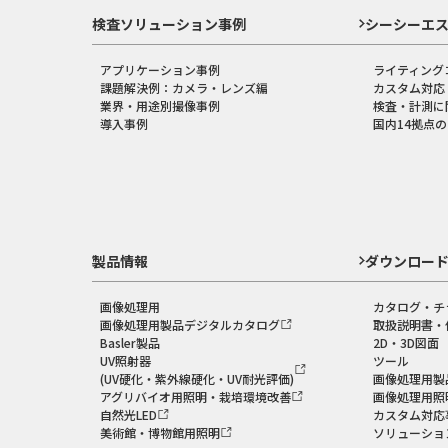
検査ソリューション事例
シーシーエ
アプリケーション事例
ライティング
課題解決例：カメラ・レンズ編
カスタム対応
業界・用途別撮像事例
検査・計測に
導入事例
国内14拠点
製品情報
ダウンロー
画像処理用
カタログ・チ
画像処理用製品デジタルカタログ
取扱説明書・
Basler製品
2D・3D図面
UV照射器
ツール
(UV硬化・紫外線硬化・UV耐光評価)
画像処理用製
アグリバイオ用照明・栽培環境改善
画像処理用照
自然光LED
カスタム対応
美術館・博物館用照明
ソリューショ