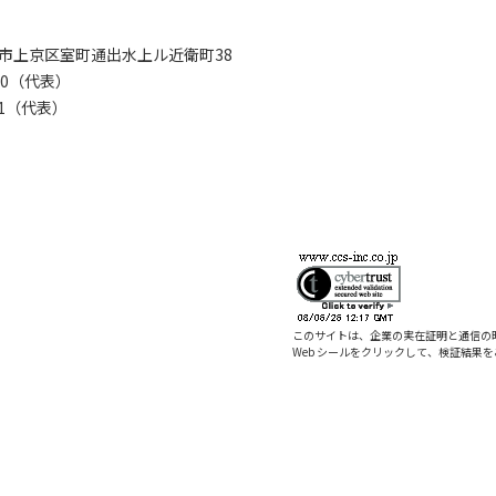
京都市上京区室町通出水上ル近衛町38
280（代表）
8281（代表）
このサイトは、企業の実在証明と通信の
Web シールをクリックして、検証結果