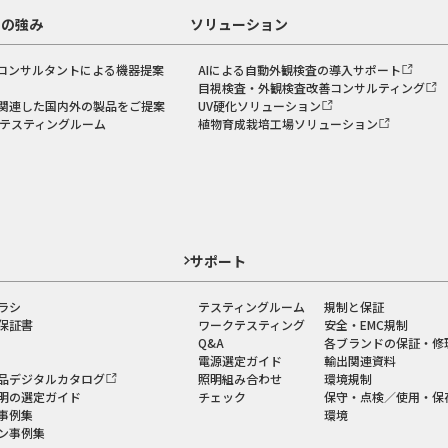
スの強み
ソリューション
コンサルタントによる機器提案
AIによる自動外観検査の導入サポート
目視検査・外観検査改善コンサルティング
関連した国内外の製品をご提案
UV硬化ソリューション
のテスティングルーム
植物育成栽培工場ソリューション
ド
サポート
ラシ
テスティングルーム
規制と保証
保証書
ワークテスティング
安全・EMC規制
Q&A
各ブランドの保証・修
電源選定ガイド
輸出関連資料
品デジタルカタログ
照明組み合わせ
環境規制
明の選定ガイド
チェック
保守・点検／使用・保
事例集
環境
ン事例集