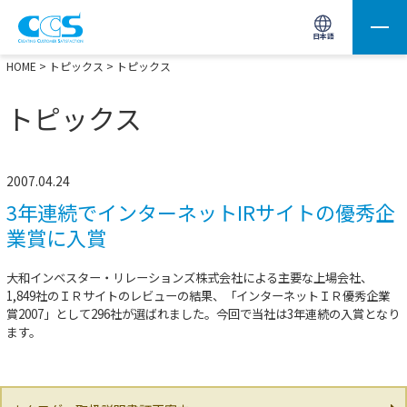
画像処理用の製品検索
サイト内検索(Enterで実行)
日本語
HOME
>
トピックス
> トピックス
トピックス
2007.04.24
3年連続でインターネットIRサイトの優秀企
業賞に入賞
大和インベスター・リレーションズ株式会社
による主要な上場会社、
1,849社のＩＲサイトのレビューの結果、「インターネットＩＲ優秀企業
賞2007」として296社が選ばれました。今回で当社は3年連続の入賞となり
ます。