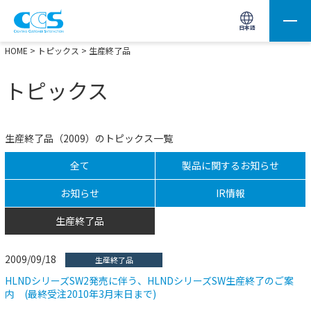
画像処理用の製品検索
サイト内検索(Enterで実行)
日本語
HOME
>
トピックス
> 生産終了品
トピックス
生産終了品（2009）のトピックス一覧
全て
製品に関するお知らせ
お知らせ
IR情報
生産終了品
2009/09/18
生産終了品
HLNDシリーズSW2発売に伴う、HLNDシリーズSW生産終了のご案
内 (最終受注2010年3月末日まで)