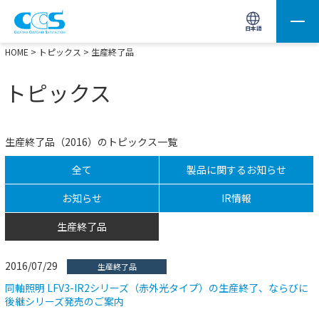
画像処理用の製品検索
サイト内検索(Enterで実行)
日本語
HOME
>
トピックス
> 生産終了品
トピックス
生産終了品（2016）のトピックス一覧
全て
製品に関するお知らせ
お知らせ
IR情報
生産終了品
2016/07/29
生産終了品
同軸照明 LFV3-IR2シリーズ（赤外光タイプ）の生産終了、ならびに
後継シリーズ発売のご案内