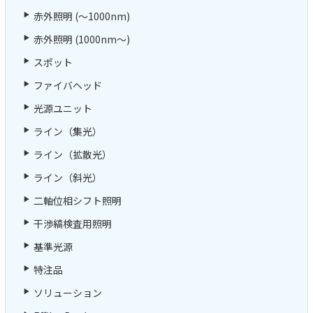
赤外照明 (～1000nm)
赤外照明 (1000nm～)
スポット
ファイバヘッド
光源ユニット
ライン（集光）
ライン（拡散光）
ライン（斜光）
二軸位相シフト照明
干渉縞検査用照明
基準光源
特注品
ソリューション