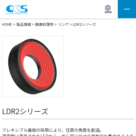
画像処理用の製品検索
サイト内検索(Enterで実行)
日本語
HOME
>
製品情報
>
画像処理用
>
リング
>
LDR2シリーズ
LDR2シリーズ
フレキシブル基板の採用により、任意の角度を創造。
高密度に実装されたLEDから、中心部に向けて直射光を集中するよう