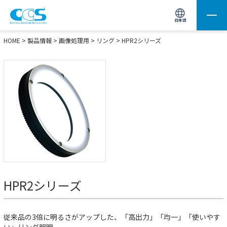
画像処理用の製品検索
サイト内検索(Enterで実行)
日本語
HOME
>
製品情報
>
画像処理用
>
リング
>
HPR2シリーズ
HPR2シリーズ
従来品の3倍に明るさがアップした、「高出力」「均一」「使いやす
い」リング照明。