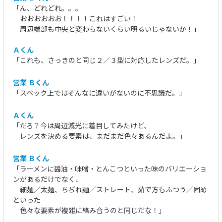
「ん、どれどれ。。。
おおおおおお！！！！これはすごい！
周辺端部も中央と変わらないくらい明るいじゃないか！」
Ａくん
「これも、さっきのと同じ２／３型に対応したレンズだ。」
営業 Ｂくん
「スペック上ではそんなに違いがないのに不思議だ。」
Ａくん
「だろ？今は周辺減光に着目してみたけど、
レンズを決める要素は、まだまだ色々あるんだよ。
」
営業 Ｂくん
「ラーメンに醤油・味噌・とんこつといった味のバリエーショ
ンがあるだけでなく、
細麺／太麺、ちぢれ麺／ストレート、茹で方もふつう／固め
といった
色々な要素が複雑に絡み合うのと同じだな！」