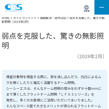
画像処理用の製品検索
サイト内検索(Enterで実行)
日本語
HOME
>
ガイドコンテンツ
>
課題解決！徒然日記
> 弱点を克服した、驚きの無
影照明（2019年2月）
弱点を克服した、驚きの無影照
明
（2019年2月）
検査対象物を検査する際に、影を消し込んだり、凹凸によるム
ラを無くしたりと幅広く活躍するドーム照明。
シーシーエスは、そんなドーム照明の厚みをわずか十数ｍｍに
まで薄くしたフラットドーム照明「ＬＦＸ３シリーズ」を
発売し、多くのお客様にご活用いただいてまいりました。
そんなスペース面で大きなメリットが得られるフラットドーム