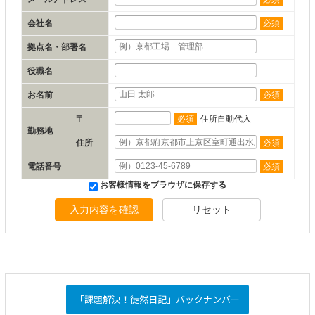
会社名
必須
拠点名・部署名
役職名
お名前
必須
〒
必須
住所自動代入
勤務地
住所
必須
電話番号
必須
お客様情報をブラウザに保存する
入力内容を確認
リセット
「課題解決！徒然日記」バックナンバー