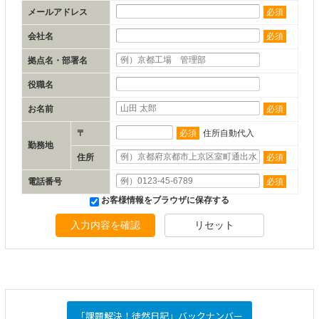
メールアドレス
必須
会社名
必須
拠点名・部署名
役職名
お名前
必須
〒
必須
住所自動代入
勤務地
住所
必須
電話番号
必須
お客様情報をブラウザに保存する
入力内容を確認
リセット
「課題解決！徒然日記」バックナンバー