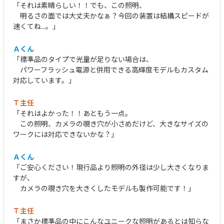
「それは素晴らしい！！でも、この照明、
明るさの面では大丈夫かなぁ？今回の装置は結構スピードが
速くてね...。」
Ａくん
「標準品のタイプで光量が足りない場合は、
パワーフラッシュ電源と併用できる高輝度モデルもカスタム
対応しています。」
Ｔ主任
「それはよかった！！あともう一点。
この照明、カメラの覗き穴が小さめだけど、大きなサイズの
ワークには対応できないかな？」
Ａくん
「ご安心ください！現行品より照明の外径は少し大きくなりま
すが、
カメラの覗き穴を大きくしたモデルも製作可能です！」
Ｔ主任
「まさか標準品の中にこんなユニークな照明があるとは知らな