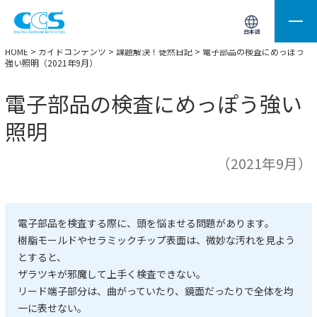
画像処理用の製品検索
サイト内検索(Enterで実行)
日本語
HOME
>
ガイドコンテンツ
>
課題解決！徒然日記
> 電子部品の検査にめっぽう
強い照明（2021年9月）
電子部品の検査にめっぽう強い
照明
（2021年9月）
電子部品を検査する際に、頭を悩ませる問題があります。
樹脂モールドやセラミックチップ表面は、微妙な汚れを見よう
とすると、
ザラツキが邪魔して上手く検査できない。
リード端子部分は、曲がっていたり、鏡面だったりで全体を均
一に表せない。