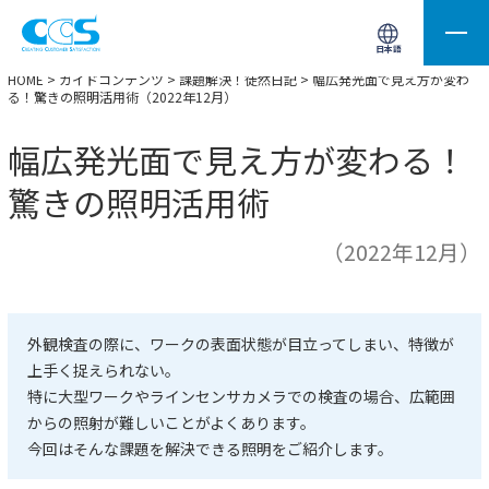
画像処理用の製品検索
サイト内検索(Enterで実行)
日本語
HOME
>
ガイドコンテンツ
>
課題解決！徒然日記
> 幅広発光面で見え方が変わ
る！驚きの照明活用術（2022年12月）
幅広発光面で見え方が変わる！
驚きの照明活用術
（2022年12月）
外観検査の際に、ワークの表面状態が目立ってしまい、特徴が
上手く捉えられない。
特に大型ワークやラインセンサカメラでの検査の場合、広範囲
からの照射が難しいことがよくあります。
今回はそんな課題を解決できる照明をご紹介します。