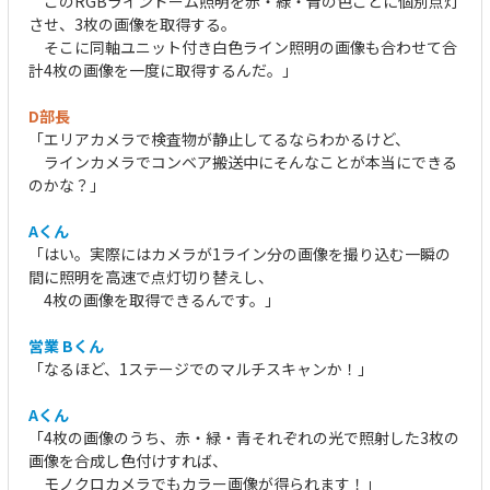
このRGBラインドーム照明を赤・緑・青の色ごとに個別点灯
させ、3枚の画像を取得する。
そこに同軸ユニット付き白色ライン照明の画像も合わせて合
計4枚の画像を一度に取得するんだ。」
D部長
「エリアカメラで検査物が静止してるならわかるけど、
ラインカメラでコンベア搬送中にそんなことが本当にできる
のかな？」
Aくん
「はい。実際にはカメラが1ライン分の画像を撮り込む一瞬の
間に照明を高速で点灯切り替えし、
4枚の画像を取得できるんです。」
営業 Bくん
「なるほど、1ステージでのマルチスキャンか！」
Aくん
「4枚の画像のうち、赤・緑・青それぞれの光で照射した3枚の
画像を合成し色付けすれば、
モノクロカメラでもカラー画像が得られます！」