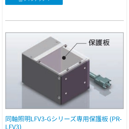
同軸照明LFV3-Gシリーズ専用保護板 (PR-
LFV3)