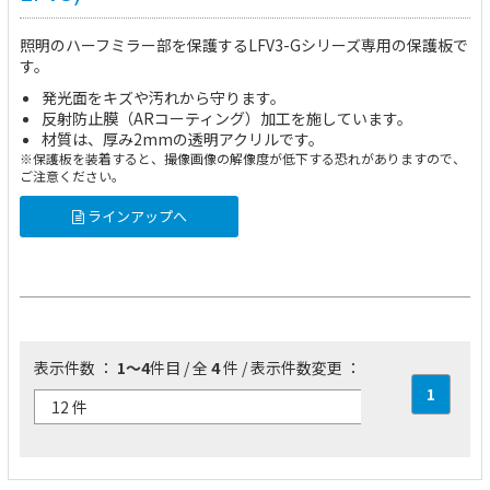
照明のハーフミラー部を保護する
LFV3-Gシリーズ
専用の保護板で
す。
発光面をキズや汚れから守ります。
反射防止膜（ARコーティング）加工を施しています。
材質は、厚み2mmの透明アクリルです。
※保護板を装着すると、撮像画像の解像度が低下する恐れがありますので、
ご注意ください。
ラインアップへ
表示件数 ：
1～4
件目 / 全
4
件 / 表示件数変更 ：
1