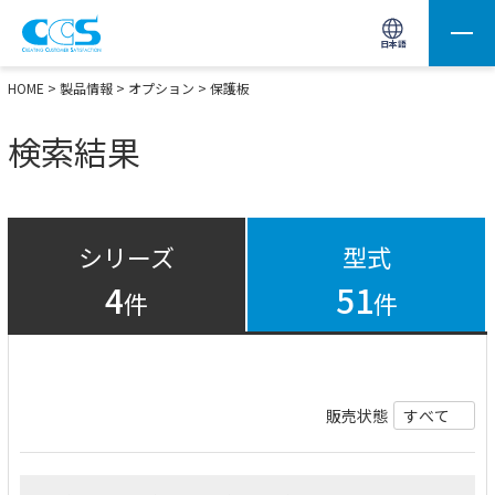
画像処理用の製品検索
サイト内検索(Enterで実行)
日本語
HOME
>
製品情報
>
オプション
> 保護板
検索結果
シリーズ
型式
4
51
件
件
販売状態