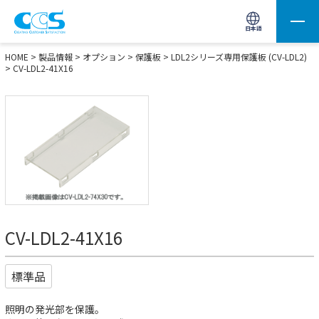
画像処理用の製品検索
サイト内検索(Enterで実行)
日本語
HOME
>
製品情報
>
オプション
>
保護板
>
LDL2シリーズ専用保護板 (CV-LDL2)
> CV-LDL2-41X16
CV-LDL2-41X16
標準品
照明の発光部を保護。