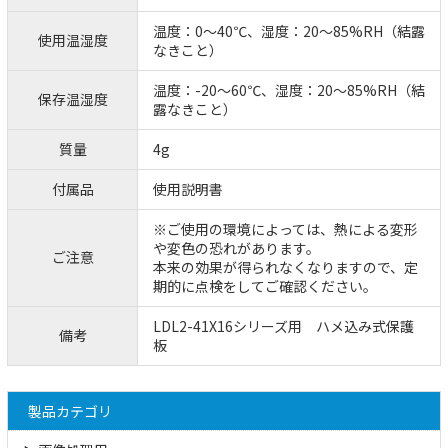
温度：0～40℃、湿度：20～85%RH（結露
使用温湿度
なきこと）
温度：-20～60℃、湿度：20～85%RH（結
保存温湿度
露なきこと）
質量
4g
付属品
使用説明書
※ご使用の環境によっては、熱による変形
や変色の恐れがあります。
ご注意
本来の効果が得られなくなりますので、定
期的に点検をしてご確認ください。
LDL2-41X16シリーズ用 ハメ込み式保護
備考
板
製品カテゴリ