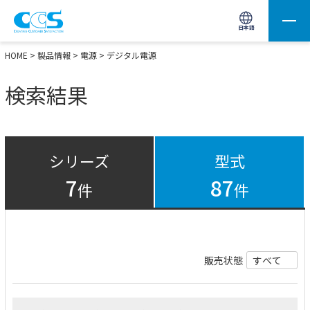
画像処理用の製品検索
サイト内検索(Enterで実行)
日本語
HOME
>
製品情報
>
電源
> デジタル電源
検索結果
シリーズ
型式
7
87
件
件
販売状態