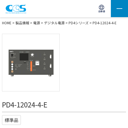
画像処理用の製品検索
サイト内検索(Enterで実行)
日本語
HOME
>
製品情報
>
電源
>
デジタル電源
>
PD4シリーズ
> PD4-12024-4-E
PD4-12024-4-E
標準品