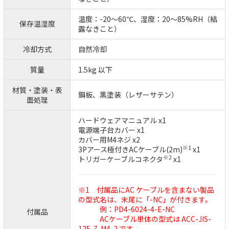
温度：-20～60℃、湿度：20～85%RH（結
保存温湿度
露なきこと）
冷却方式
自然冷却
質量
1.5kg 以下
材質・塗装・表
鋼板、黒塗装（レザーサテン）
面処理
ハードウェアマニュアル x1
電源端子台カバー x1
カバー用M4ネジ x2
※1
3Pアース極付きACケーブル(2m)
x1
※2
トリガーケーブルコネクタ
x1
※1 付属品にAC ケーブルを含まない製品
の型式名は、末尾に「-NC」が付きます。
例：PD4-6024-4-E-NC
付属品
ACケーブル単体の型式は ACC-JIS-
125-7-M4-2 です。