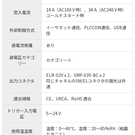
14 A（AC100 V 時）、34 A（AC240 V 時）
突入電流
コールドスタート時
イーサネット通信、PLCCOM通信、USB通
外部制御方式
信
過電流保護
あり
過電圧カテゴ
カテゴリーⅡ
リー
ELR-02V x 2、SMP-03V-BC x 2
出力コネクタ
同じチャネルのSM/ELコネクタの調光は共
通
適合規格
CE、UKCA、RoHS 適合
トリガー入力電
5～24 V
圧
温度：0～40℃、湿度：20～85%RH（結露
使用温湿度
なきこと）