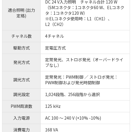
DC 24 V入力照明 チャネル合計 120 W
（SMコネクタ：1コネクタ60 W、ELコネク
適合照明 (出力
タ：1コネクタ120 W）
定格)
※ELコネクタ使用時：L1（CH1）、
L2（CH2）
チャネル数
4チャネル
駆動方式
定電圧方式
定常発光、ストロボ発光（オーバードライ
発光方式
ブなし）
定常発光：PWM制御 ／ ストロボ発光：
調光方式
PWM制御および発光時間制御
調光設定
1,024段階、256段階から選択
PWM周波数
125 kHz
入力電源
AC 100 ～ 240 V (+10% -10%)
消費電力
168 VA