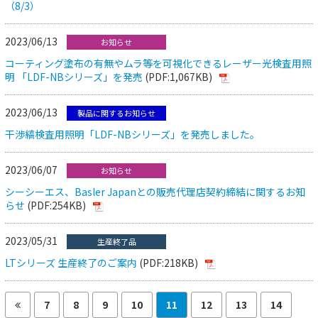
（8/3）
2023/06/13
お知らせ
コーティング塗布の有無やムラ等を可視化できるレーザー光検査用照
明 「LDF-NBシリーズ」を発売
(PDF:1,067KB)
2023/06/13
製品に関するお知らせ
干渉縞検査用照明「LDF-NBシリーズ」を発売しました。
2023/06/07
お知らせ
シーシーエス、Basler Japanとの販売代理店契約締結に関するお知
らせ
(PDF:254KB)
2023/05/31
生産終了品
LTシリーズ 生産終了のご案内
(PDF:218KB)
7
8
9
10
11
12
13
14