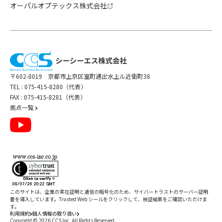
オーパルオプテックス株式会社
〒602-8019 京都市上京区室町通出水上ル近衛町38
TEL :
075-415-8280（代表）
FAX : 075-415-8281（代表）
拠点一覧
このサイトは、企業の実在証明と通信の暗号化のため、サイバートラストの
サーバー証明
書
を導入しています。Trusted Web シールをクリックして、検証結果をご確認いただけま
す。
利用規約
個人情報の取り扱い
Copyright ©
2026
CCS Inc. All Rights Reserved.