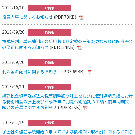
2013/10/10
IR情報
役員人事に関するお知らせ
(PDF:78KB)
2013/09/26
IR情報
株式分割、単元株制度の採用および定款の一部変更ならびに配当予想
の修正に関するお知らせ
(PDF:134KB)
2013/09/26
IR情報
剰余金の配当に関するお知らせ
(PDF:69KB)
2013/09/11
IR情報
繰延税金資産及び法人税等調整額の計上ならびに個別通期業績におけ
る特別利益の計上及び平成25年７月期個別通期の実績と前年同期実
績との差異に関するお知らせ
(PDF:81KB)
2013/07/19
IR情報
子会社の破産手続開始の申立ておよび債権の回収不能に関するお知ら