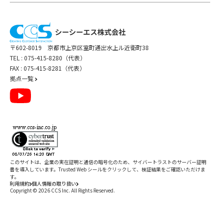
〒602-8019 京都市上京区室町通出水上ル近衛町38
TEL :
075-415-8280（代表）
FAX : 075-415-8281（代表）
拠点一覧
このサイトは、企業の実在証明と通信の暗号化のため、サイバートラストの
サーバー証明
書
を導入しています。Trusted Web シールをクリックして、検証結果をご確認いただけま
す。
利用規約
個人情報の取り扱い
Copyright ©
2026
CCS Inc. All Rights Reserved.
閉じる
/
件
すべて削除