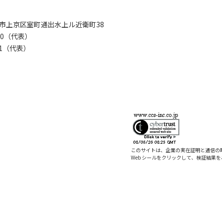
京都市上京区室町通出水上ル近衛町38
280（代表）
8281（代表）
このサイトは、企業の実在証明と通信の
Web シールをクリックして、検証結果