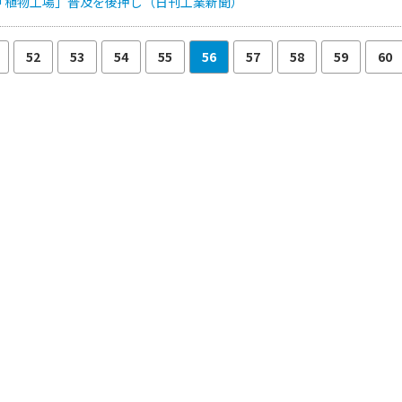
「植物工場」普及を後押し（日刊工業新聞）
52
53
54
55
56
57
58
59
60