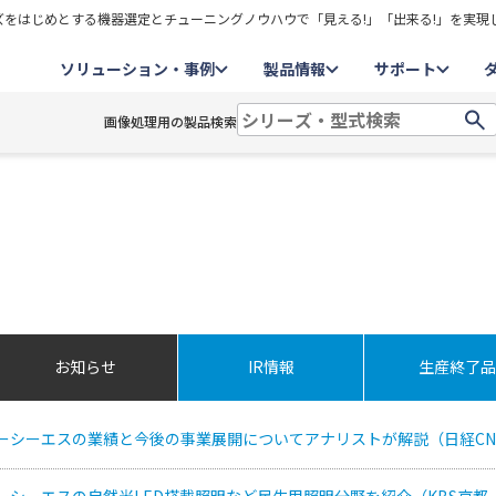
をはじめとする機器選定とチューニングノウハウで「見える!」「出来る!」を実現
ソリューション・事例
製品情報
サポート
画像処理用の製品検索
お知らせ
IR情報
生産終了品
シーシーエスの業績と今後の事業展開についてアナリストが解説（日経CN
ーシーエスの自然光LED搭載照明など民生用照明分野を紹介（KBS京都