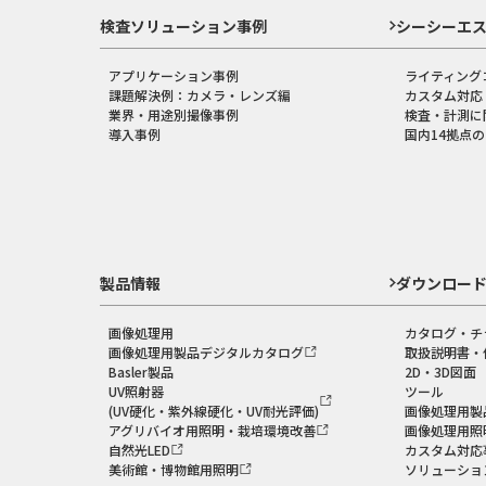
検査ソリューション事例
シーシーエ
アプリケーション事例
ライティング
課題解決例：カメラ・レンズ編
カスタム対応
業界・用途別撮像事例
検査・計測に
導入事例
国内14拠点
製品情報
ダウンロー
画像処理用
カタログ・チ
画像処理用製品デジタルカタログ
取扱説明書・
Basler製品
2D・3D図面
UV照射器
ツール
(UV硬化・紫外線硬化・UV耐光評価)
画像処理用製
アグリバイオ用照明・栽培環境改善
画像処理用照
自然光LED
カスタム対応
美術館・博物館用照明
ソリューショ