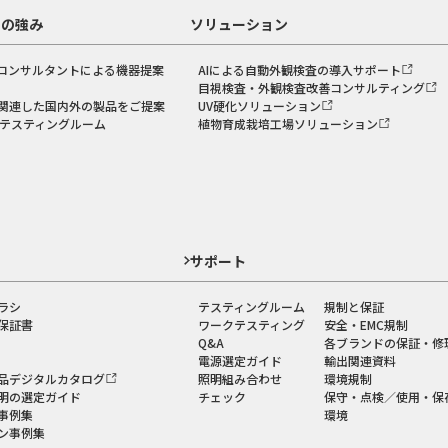
スの強み
ソリューション
コンサルタントによる機器提案
AIによる自動外観検査の導入サポート
目視検査・外観検査改善コンサルティング
関連した国内外の製品をご提案
UV硬化ソリューション
のテスティングルーム
植物育成栽培工場ソリューション
ド
サポート
ラシ
テスティングルーム
規制と保証
保証書
ワークテスティング
安全・EMC規制
Q&A
各ブランドの保証・修
電源選定ガイド
輸出関連資料
品デジタルカタログ
照明組み合わせ
環境規制
明の選定ガイド
チェック
保守・点検／使用・保
事例集
環境
ン事例集