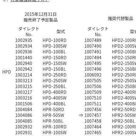
2015年12月31日
推奨代替製品
販売終了予定製品
ダイレクト
ダイレクト
型式
型
No.
No.
1002935
HPD-100RD
1007489
HPD2-100R
1002934
HPD-100SW
1007490
HPD2-100S
1002936
HPD-100BL
1007491
HPD2-100B
1001440
HPD-150RD
1007494
HPD2-150R
1002940
HPD-150SW
1007495
HPD2-150S
1002942
HPD-150BL
1007496
HPD2-150B
HPD
1003214
HPD-250RD
1006092
HPD2-250R
1003213
HPD-250SW
1007505
HPD2-250S
1003215
HPD-250BL
1007506
HPD2-250B
1003217
HPD-400RD
1007509
HPD2-400R
1003216
HPD-400SW
1007510
HPD2-400S
1001506
HPD-400BL
1007511
HPD2-400B
1004084
HPR-50RD
1007456
HPR2-50RD
1004086
HPR-50SW
⇒
1007457
HPR2-50SW
1004085
HPR-50BL
1007458
HPR2-50BL
1002932
HPR-100RD
1007464
HPR2-100R
1002931
HPR-100SW
1007465
HPR2-100S