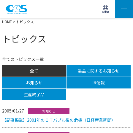
画像処理用の製品検索
サイト内検索(Enterで実行)
日本語
HOME
> トピックス
トピックス
全てのトピックス一覧
全て
製品に関するお知らせ
お知らせ
IR情報
生産終了品
2005/01/27
お知らせ
【記事掲載】2001年のＩＴバブル後の危機（日経産業新聞）