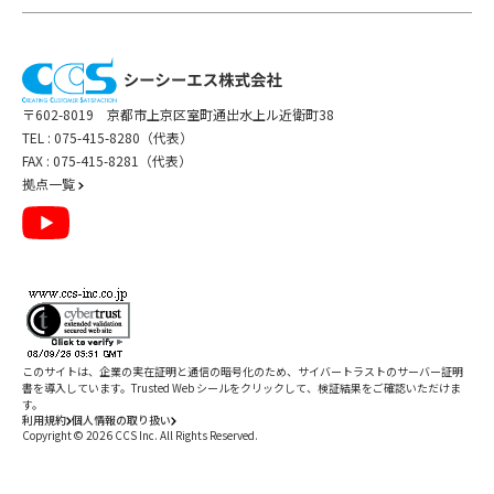
〒602-8019 京都市上京区室町通出水上ル近衛町38
TEL :
075-415-8280（代表）
FAX : 075-415-8281（代表）
拠点一覧
このサイトは、企業の実在証明と通信の暗号化のため、サイバートラストの
サーバー証明
書
を導入しています。Trusted Web シールをクリックして、検証結果をご確認いただけま
す。
利用規約
個人情報の取り扱い
Copyright ©
2026
CCS Inc. All Rights Reserved.
閉じる
/
件
すべて削除