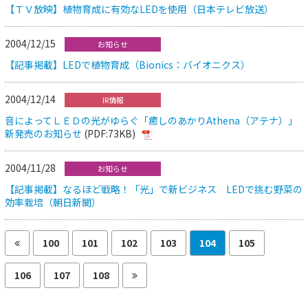
【ＴＶ放映】植物育成に有効なLEDを使用（日本テレビ放送）
2004/12/15
お知らせ
【記事掲載】LEDで植物育成（Bionics：バイオニクス）
2004/12/14
IR情報
音によってＬＥＤの光がゆらぐ「癒しのあかりAthena（アテナ）」
新発売のお知らせ
(PDF:73KB)
2004/11/28
お知らせ
【記事掲載】なるほど戦略！「光」で新ビジネス LEDで挑む野菜の
効率栽培（朝日新聞）
100
101
102
103
104
105
106
107
108