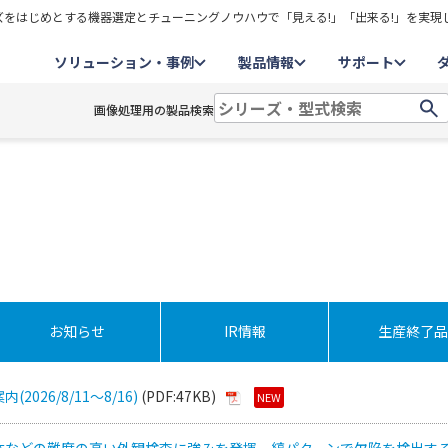
をはじめとする機器選定とチューニングノウハウで「見える!」「出来る!」を実現
ソリューション・事例
製品情報
サポート
画像処理用の製品検索
お知らせ
IR情報
生産終了品
2026/8/11～8/16)
(PDF:47KB)
NEW
体などの難度の高い外観検査に強みを発揮 縞パターンで欠陥を検出す