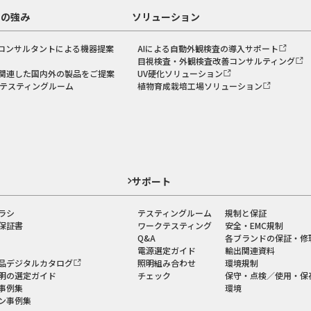
スの強み
ソリューション
コンサルタントによる機器提案
AIによる自動外観検査の導入サポート
目視検査・外観検査改善コンサルティング
関連した国内外の製品をご提案
UV硬化ソリューション
のテスティングルーム
植物育成栽培工場ソリューション
ド
サポート
ラシ
テスティングルーム
規制と保証
保証書
ワークテスティング
安全・EMC規制
Q&A
各ブランドの保証・修
電源選定ガイド
輸出関連資料
品デジタルカタログ
照明組み合わせ
環境規制
明の選定ガイド
チェック
保守・点検／使用・保
事例集
環境
ン事例集