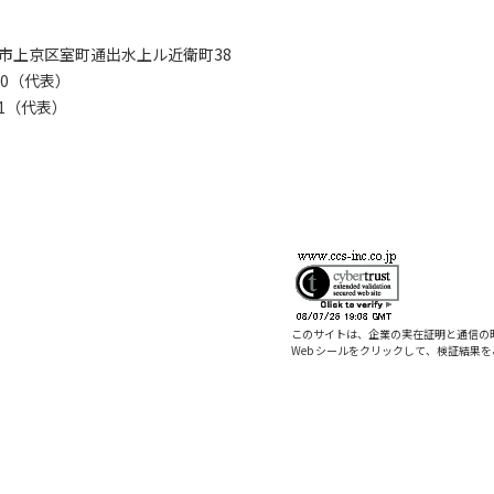
京都市上京区室町通出水上ル近衛町38
280（代表）
8281（代表）
このサイトは、企業の実在証明と通信の
Web シールをクリックして、検証結果