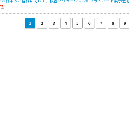
が西日本のお客様に向けて、検査ソリューションのプライベート展示会
1
2
3
4
5
6
7
8
9