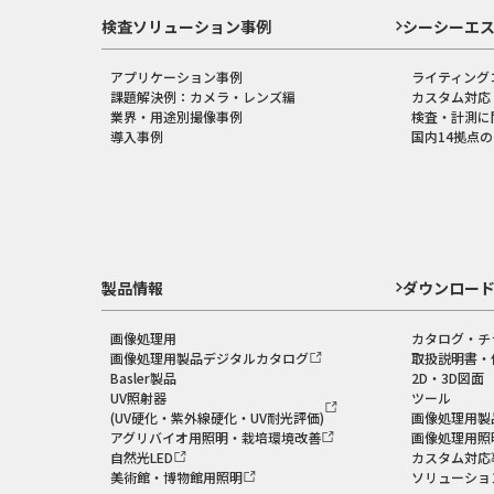
検査ソリューション事例
シーシーエ
アプリケーション事例
ライティング
課題解決例：カメラ・レンズ編
カスタム対応
業界・用途別撮像事例
検査・計測に
導入事例
国内14拠点
製品情報
ダウンロー
画像処理用
カタログ・チ
画像処理用製品デジタルカタログ
取扱説明書・
Basler製品
2D・3D図面
UV照射器
ツール
(UV硬化・紫外線硬化・UV耐光評価)
画像処理用製
アグリバイオ用照明・栽培環境改善
画像処理用照
自然光LED
カスタム対応
美術館・博物館用照明
ソリューショ