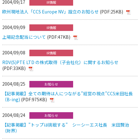
2004/09/17
IR情報
欧州現地法人「CCS Europe NV」設立のお知らせ
(PDF:25KB)
2004/09/09
IR情報
上場記念配当について
(PDF:47KB)
2004/09/08
IR情報
RDV(S)PTE LTD の株式取得（子会社化）に関するお知らせ
(PDF:33KB)
2004/08/25
お知らせ
【記事掲載】全ての期待は人につながる”経営の視点”CCS米田社長
（B-ing)
(PDF:975KB)
2004/08/24
お知らせ
【記事掲載】"トップは挑戦する" シーシーエス社長 米田賢治
（財界）