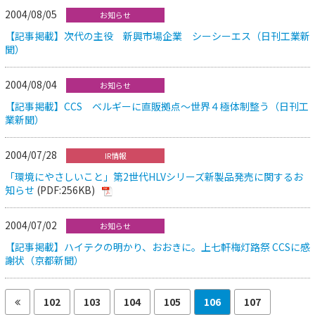
2004/08/05
お知らせ
【記事掲載】次代の主役 新興市場企業 シーシーエス（日刊工業新
聞）
2004/08/04
お知らせ
【記事掲載】CCS ベルギーに直販拠点～世界４極体制整う（日刊工
業新聞）
2004/07/28
IR情報
「環境にやさしいこと」第2世代HLVシリーズ新製品発売に関するお
知らせ
(PDF:256KB)
2004/07/02
お知らせ
【記事掲載】ハイテクの明かり、おおきに。上七軒梅灯路祭 CCSに感
謝状（京都新聞）
102
103
104
105
106
107