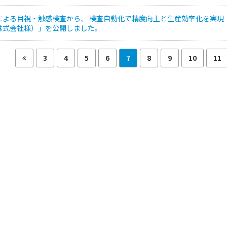
による目視・触感検査から、 検査自動化で精度向上と生産効率化を実現
株式会社様）」を公開しました。
3
4
5
6
7
8
9
10
11