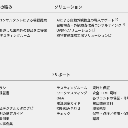
スの強み
ソリューション
コンサルタントによる機器提案
AIによる自動外観検査の導入サポート
目視検査・外観検査改善コンサルティング
関連した国内外の製品をご提案
UV硬化ソリューション
のテスティングルーム
植物育成栽培工場ソリューション
ド
サポート
ラシ
テスティングルーム
規制と保証
保証書
ワークテスティング
安全・EMC規制
Q&A
各ブランドの保証・修
電源選定ガイド
輸出関連資料
品デジタルカタログ
照明組み合わせ
環境規制
明の選定ガイド
チェック
保守・点検／使用・保
事例集
環境
ン事例集