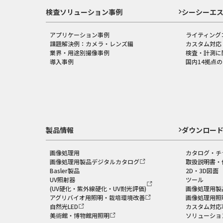
検査ソリューション事例
シーシーエ
アプリケーション事例
ライティング
課題解決例：カメラ・レンズ編
カスタム対応
業界・用途別撮像事例
検査・計測に
導入事例
国内14拠点
製品情報
ダウンロー
画像処理用
カタログ・チ
画像処理用製品デジタルカタログ
取扱説明書・
Basler製品
2D・3D図面
UV照射器
ツール
(UV硬化・紫外線硬化・UV耐光評価)
画像処理用製
アグリバイオ用照明・栽培環境改善
画像処理用照
自然光LED
カスタム対応
美術館・博物館用照明
ソリューショ