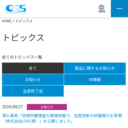
画像処理用の製品検索
サイト内検索(Enterで実行)
日本語
HOME
> トピックス
トピックス
全てのトピックス一覧
全て
製品に関するお知らせ
お知らせ
IR情報
生産終了品
2024/09/27
お知らせ
導入事例「目視外観検査の環境改善で、生産効率の好循環化を実現
（株式会社LIXIL様）」を公開しました。