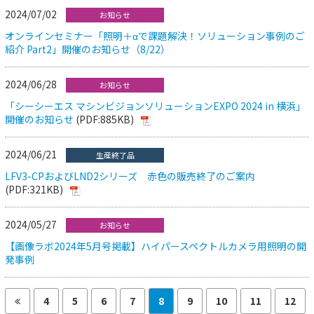
2024/07/02
お知らせ
オンラインセミナー「照明＋αで課題解決！ソリューション事例のご
紹介 Part2」開催のお知らせ（8/22）
2024/06/28
お知らせ
「シーシーエス マシンビジョンソリューションEXPO 2024 in 横浜」
開催のお知らせ
(PDF:885KB)
2024/06/21
生産終了品
LFV3-CPおよびLND2シリーズ 赤色の販売終了のご案内
(PDF:321KB)
2024/05/27
お知らせ
【画像ラボ2024年5月号掲載】ハイパースペクトルカメラ用照明の開
発事例
4
5
6
7
8
9
10
11
12