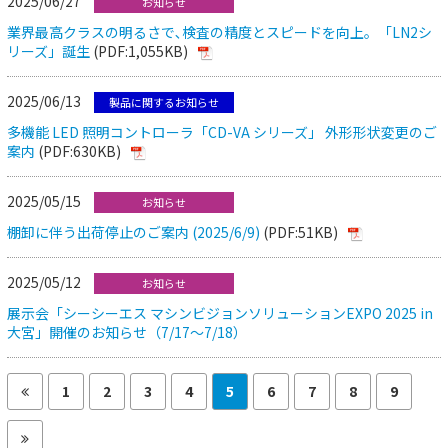
2025/06/27
お知らせ
業界最高クラスの明るさで､検査の精度とスピードを向上。「LN2シ
リーズ」誕生
(PDF:1,055KB)
2025/06/13
製品に関するお知らせ
多機能 LED 照明コントローラ「CD-VA シリーズ」 外形形状変更のご
案内
(PDF:630KB)
2025/05/15
お知らせ
棚卸に伴う出荷停止のご案内 (2025/6/9)
(PDF:51KB)
2025/05/12
お知らせ
展示会「シーシーエス マシンビジョンソリューションEXPO 2025 in
大宮」開催のお知らせ（7/17～7/18）
1
2
3
4
5
6
7
8
9