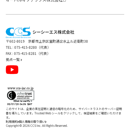
〒602-8019 京都市上京区室町通出水上ル近衛町38
TEL :
075-415-8280（代表）
FAX : 075-415-8281（代表）
拠点一覧
このサイトは、企業の実在証明と通信の暗号化のため、サイバートラストの
サーバー証明
書
を導入しています。Trusted Web シールをクリックして、検証結果をご確認いただけま
す。
利用規約
個人情報の取り扱い
Copyright ©
2026
CCS Inc. All Rights Reserved.
閉じる